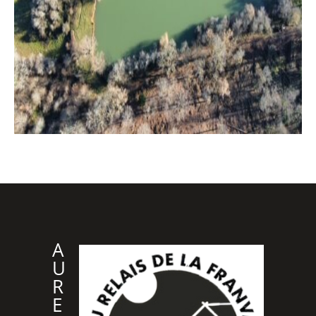
A
U
R
E