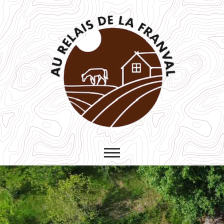
Au relais de la
GÎTES, AUBERGE ET FERME
ÉQUESTRE
Franval